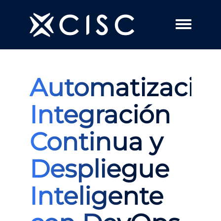
Toggle me
Automatización
Integración
Continua y
Despliegue
Inteligente